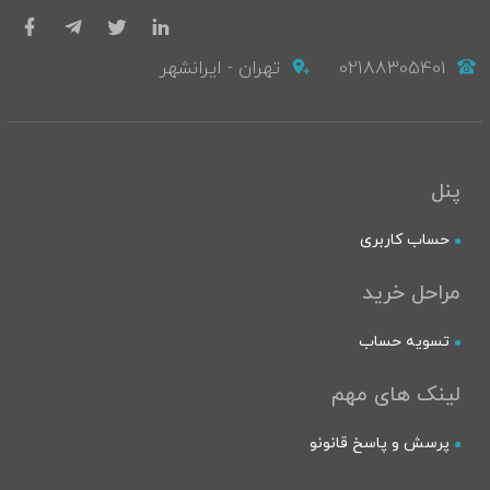
02188305401
تهران - ایرانشهر
پنل
حساب کاربری
مراحل خرید
تسویه حساب
لینک های مهم
پرسش و پاسخ قانونو